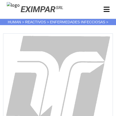
EXIMPAR
SRL
HUMAN > REACTIVOS > ENFERMEDADES INFECCIOSAS >