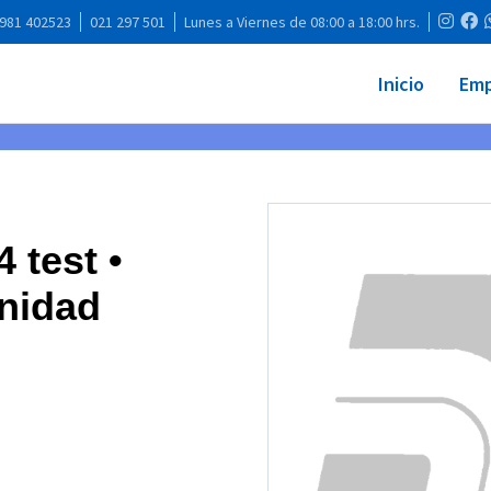
981 402523
021 297 501
Lunes a Viernes de 08:00 a 18:00 hrs.
Inicio
Emp
 test •
nidad