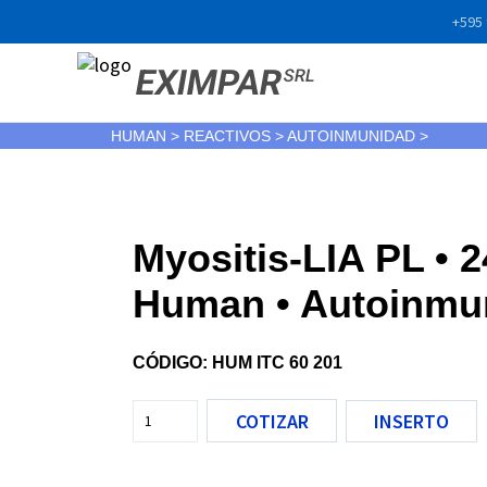
+595 
EXIMPAR
SRL
HUMAN > REACTIVOS > AUTOINMUNIDAD >
Myositis-LIA PL • 24
Human • Autoinmu
CÓDIGO: HUM ITC 60 201
COTIZAR
INSERTO