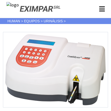
EXIMPAR
SRL
HUMAN > EQUIPOS > URINÁLISIS >