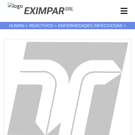
EXIMPAR
SRL
HUMAN > REACTIVOS > ENFERMEDADES INFECCIOSAS >